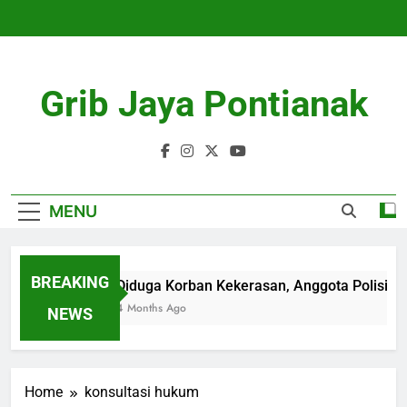
Skip
to
content
Grib Jaya Pontianak
MENU
BREAKING
Diduga Korban Kekerasan, Anggota Polisi Po
4 Months Ago
NEWS
Home
konsultasi hukum