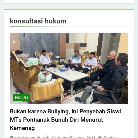
konsultasi hukum
HUKUM
Bukan karena Bullying, Ini Penyebab Siswi
MTs Pontianak Bunuh Diri Menurut
Kemenag
gribjayapontianak
6 months ago
0
2 mins