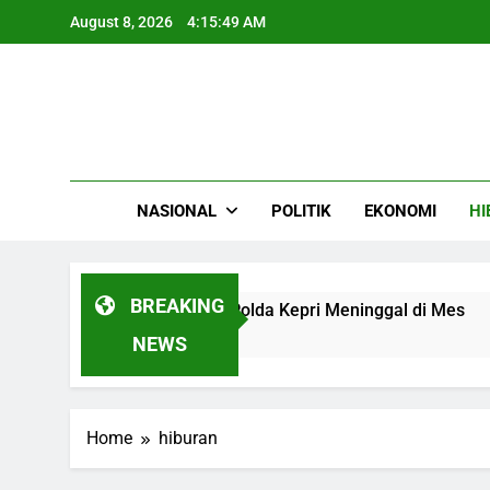
Skip
August 8, 2026
4:15:49 AM
to
content
NASIONAL
POLITIK
EKONOMI
HI
BREAKING
erasan, Anggota Polisi Polda Kepri Meninggal di Mes
NEWS
Home
hiburan