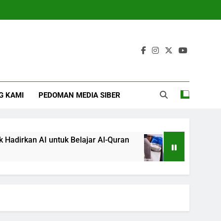
G KAMI
PEDOMAN MEDIA SIBER
rkan AI untuk Belajar Al-Quran
Viral Aksi Pe
4 Months Ago