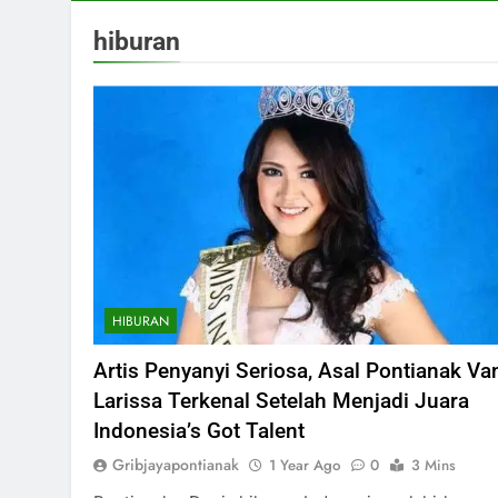
hiburan
HIBURAN
Artis Penyanyi Seriosa, Asal Pontianak Va
Larissa Terkenal Setelah Menjadi Juara
Indonesia’s Got Talent
Gribjayapontianak
1 Year Ago
0
3 Mins