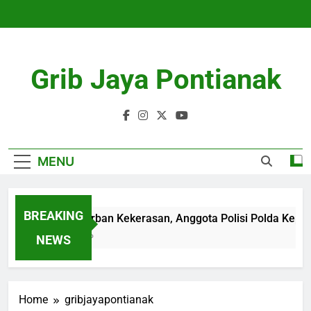
Skip
to
content
Grib Jaya Pontianak
MENU
BREAKING
Diduga Korban Kekerasan, Anggota Polisi Polda Kepri Men
4 Months Ago
NEWS
Home
gribjayapontianak