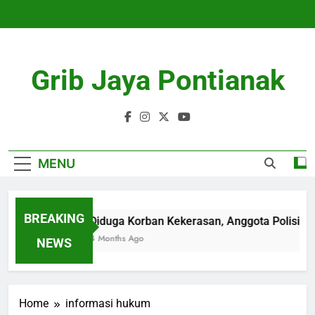
Skip
to
content
Grib Jaya Pontianak
MENU
BREAKING
Diduga Korban Kekerasan, Anggota Polisi Po
4 Months Ago
NEWS
Home
informasi hukum