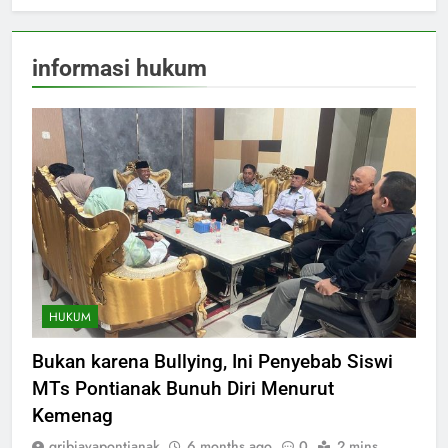
informasi hukum
HUKUM
Bukan karena Bullying, Ini Penyebab Siswi
MTs Pontianak Bunuh Diri Menurut
Kemenag
gribjayapontianak
6 months ago
0
2 mins