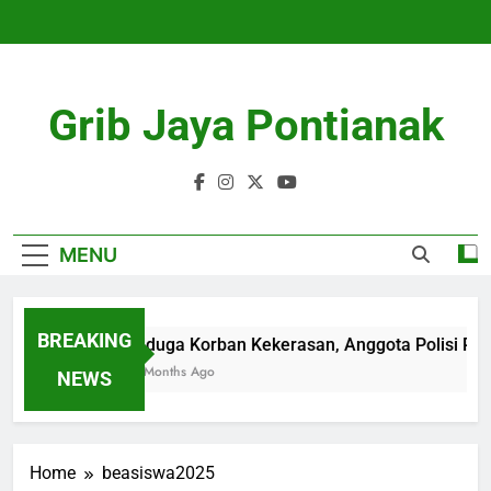
Skip
to
content
Grib Jaya Pontianak
MENU
BREAKING
Diduga Korban Kekerasan, Anggota Polisi Pold
4 Months Ago
NEWS
Home
beasiswa2025