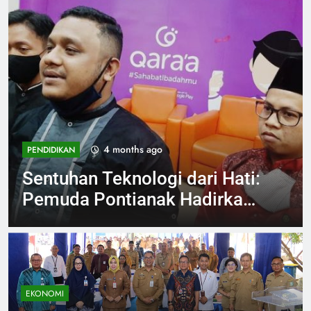
4 months ago
INVESTIGASI
Viral Aksi Petugas SPPG
Injak Buah Melon Sambil
Tertawa Berujung Klarifikasi
dan Permintaan Maaf
EKONOMI