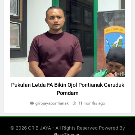
HUKUM
Pukulan Letda FA Bikin Ojol Pontianak Geruduk
D
Pomdam
gribjayapontianak
11 months ago
© 2026 GRIB JAYA - All Rights Reserved Powered By
.
BlazeThemes