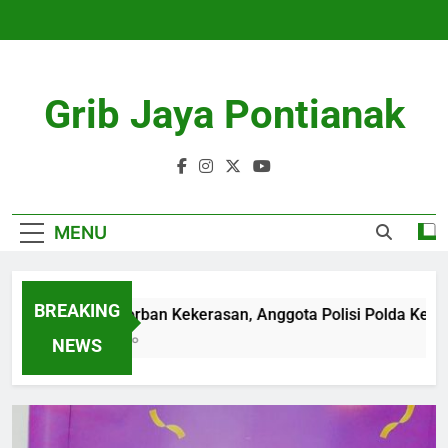
Skip
to
content
Grib Jaya Pontianak
MENU
BREAKING
Diduga Korban Kekerasan, Anggota Polisi Polda Kepri Men
4 Months Ago
NEWS