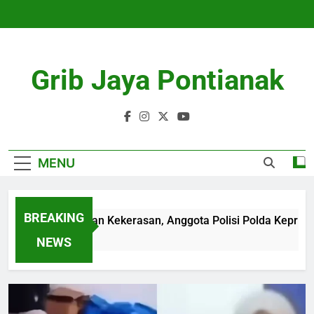
Skip
to
content
Grib Jaya Pontianak
MENU
BREAKING
Diduga Korban Kekerasan, Anggota Polisi Polda Kepri Mening
4 Months Ago
NEWS