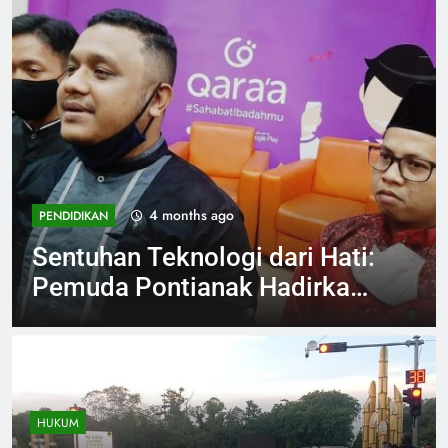
4 months ago
INVESTIGASI
Viral Aksi Petugas SPPG
Injak Buah Melon Sambil
Tertawa Berujung Klarifikasi
dan Permintaan Maaf
HUKUM