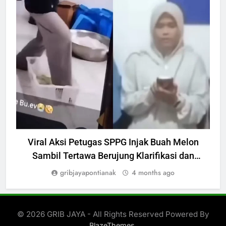
INVESTIGASI
Viral Aksi Petugas SPPG Injak Buah Melon
Sambil Tertawa Berujung Klarifikasi dan
Permintaan Maaf
gribjayapontianak
4 months ago
© 2026 GRIB JAYA - All Rights Reserved Powered By
.
BlazeThemes