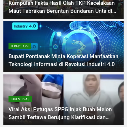
Kumpulan Fakta Hasil Olah TKP Kecelakaan
Maut Tabrakan Beruntun Bundaran Unta di
Pontianak
TEKNOLOGI
Bupati Pontianak Minta Koperasi Manfaatkan
Teknologi Informasi di Revolusi Industri 4.0
INVESTIGASI
Viral Aksi Petugas SPPG Injak Buah Melon
Sambil Tertawa Berujung Klarifikasi dan
Permintaan Maaf