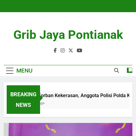
Skip
to
content
Grib Jaya Pontianak
MENU
BREAKING
Diduga Korban Kekerasan, Anggota Polisi Polda Kepri Me
4 Months Ago
NEWS