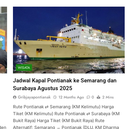
WISATA
Jadwal Kapal Pontianak ke Semarang dan
Surabaya Agustus 2025
Gribjayapontianak
12 Months Ago
0
2 Mins
Rute Pontianak ⇄ Semarang (KM Kelimutu) Harga
Tiket (KM Kelimutu) Rute Pontianak ⇄ Surabaya (KM
Bukit Raya) Harga Tiket (KM Bukit Raya) Rute
iden
Alternatif: Semarang → Pontianak (DLU, KM Dharma