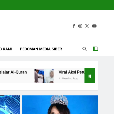
G KAMI
PEDOMAN MEDIA SIBER
Viral Aksi Petugas SPPG Injak Buah Melon Sambil Ter
4 Months Ago