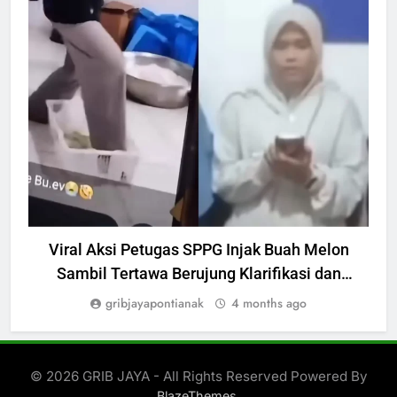
INVESTIGASI
Viral Aksi Petugas SPPG Injak Buah Melon
Sambil Tertawa Berujung Klarifikasi dan
Permintaan Maaf
gribjayapontianak
4 months ago
© 2026 GRIB JAYA - All Rights Reserved Powered By
.
BlazeThemes