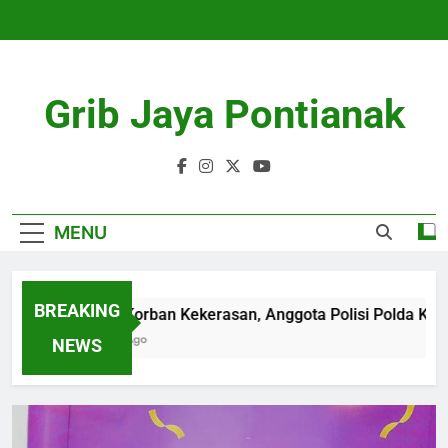
Skip
to
content
Grib Jaya Pontianak
MENU
BREAKING
Diduga Korban Kekerasan, Anggota Polisi Polda Kepri Men
4 Months Ago
NEWS