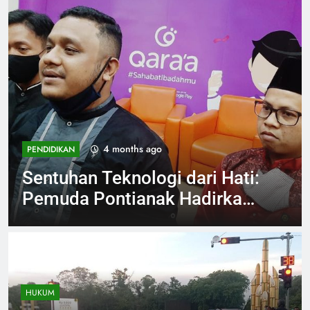
4 months ago
INVESTIGASI
Viral Aksi Petugas SPPG
Injak Buah Melon Sambil
Tertawa Berujung Klarifikasi
dan Permintaan Maaf
HUKUM