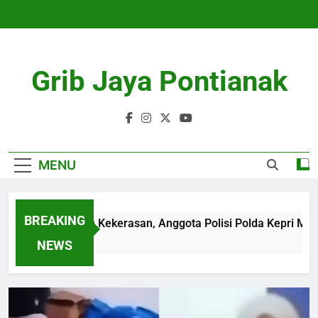
Skip
to
content
Grib Jaya Pontianak
MENU
BREAKING
iduga Korban Kekerasan, Anggota Polisi Polda Kepri Meningga
Months Ago
NEWS