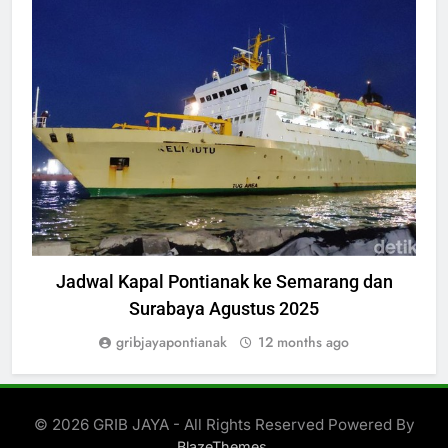
WISATA
Jadwal Kapal Pontianak ke Semarang dan
D
Surabaya Agustus 2025
gribjayapontianak
12 months ago
© 2026 GRIB JAYA - All Rights Reserved Powered By
.
BlazeThemes