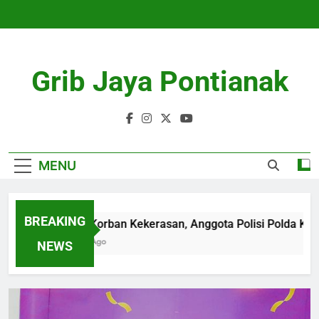
Skip
to
content
Grib Jaya Pontianak
MENU
BREAKING
Diduga Korban Kekerasan, Anggota Polisi Polda Kepri Me
4 Months Ago
NEWS