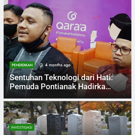
4 months ago
INVESTIGASI
Viral Aksi Petugas SPPG
Injak Buah Melon Sambil
Tertawa Berujung Klarifikasi
dan Permintaan Maaf
INVESTIGASI